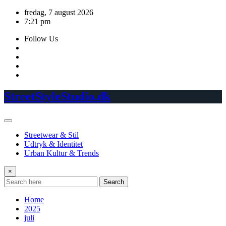
Skip
fredag, 7 august 2026
to
7:21 pm
content
Follow Us
StreetStyleStudio.dk
Streetwear & Stil
Udtryk & Identitet
Urban Kultur & Trends
×
Search
Home
2025
juli