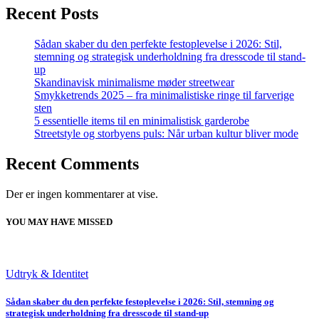
Recent Posts
Sådan skaber du den perfekte festoplevelse i 2026: Stil,
stemning og strategisk underholdning fra dresscode til stand-
up
Skandinavisk minimalisme møder streetwear
Smykketrends 2025 – fra minimalistiske ringe til farverige
sten
5 essentielle items til en minimalistisk garderobe
Streetstyle og storbyens puls: Når urban kultur bliver mode
Recent Comments
Der er ingen kommentarer at vise.
YOU MAY HAVE MISSED
Udtryk & Identitet
Sådan skaber du den perfekte festoplevelse i 2026: Stil, stemning og
strategisk underholdning fra dresscode til stand-up