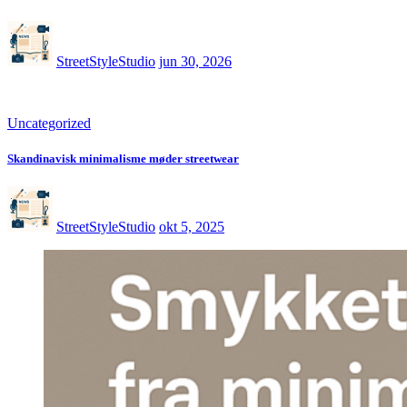
StreetStyleStudio
jun 30, 2026
Uncategorized
Skandinavisk minimalisme møder streetwear
StreetStyleStudio
okt 5, 2025