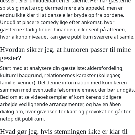
dessert eller umiddelbart efter talerne. Her har gæsterne
spist sig mætte (og dermed mere afslappede), men er
endnu ikke klar til at danse eller bryde op fra bordene.
Undgå at placere comedy lige efter ankomst, hvor
gæsterne stadig finder hinanden, eller sent på aftenen,
hvor alkoholniveauet kan gøre publikum sværere at samle.
Hvordan sikrer jeg, at humoren passer til mine
gæster?
Start med at analysere din gæsteliste: aldersfordeling,
kulturel baggrund, relationernes karakter (kollegaer,
familie, venner). Del denne information med komikeren
sammen med eventuelle følsomme emner, der bør undgås.
Bed om at se videoeksempler af komikerens tidligere
arbejde ved lignende arrangementer, og hav en åben
dialog om, hvor grænsen for kant og provokation går for
netop dit publikum.
Hvad gør jeg, hvis stemningen ikke er klar til