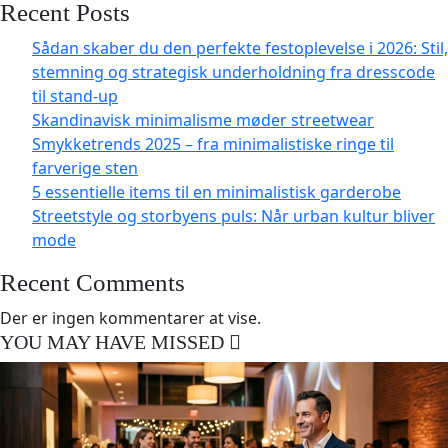
Recent Posts
Sådan skaber du den perfekte festoplevelse i 2026: Stil,
stemning og strategisk underholdning fra dresscode
til stand-up
Skandinavisk minimalisme møder streetwear
Smykketrends 2025 – fra minimalistiske ringe til
farverige sten
5 essentielle items til en minimalistisk garderobe
Streetstyle og storbyens puls: Når urban kultur bliver
mode
Recent Comments
Der er ingen kommentarer at vise.
YOU MAY HAVE MISSED