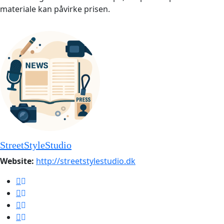
materiale kan påvirke prisen.
StreetStyleStudio
Website:
http://streetstylestudio.dk