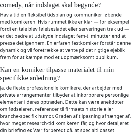
comedy, når indslaget skal begynde?
Hav altid en fleksibel tidsplan og kommuniker løbende
med komikeren. Hvis rummet ikke er klar — for eksempel
fordi en tale blev følelsesladet eller serveringen trak ud —
er det bedre at udskyde indslaget fem-ti minutter end at
presse det igennem. En erfaren festkomiker forstår denne
dynamik og vil foretrække at vente på det rigtige øjeblik
frem for at kæmpe mod et uopmærksomt publikum.
Kan en komiker tilpasse materialet til min
specifikke anledning?
Ja, de fleste professionelle komikere, der arbejder med
private arrangementer, tilbyder at inkorporere personlige
elementer i deres optræden. Dette kan være anekdoter
om fødselaren, referencer til firmaets historie eller
branche-specifik humor. Graden af tilpasning afhænger af,
hvor meget research-tid komikeren får, og hvor detaljeret
din briefing er. Vær forberedt på, at specialtilpasset