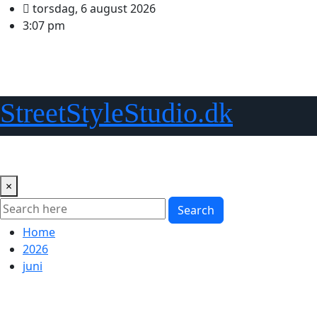
Skip
torsdag, 6 august 2026
to
3:07 pm
content
StreetStyleStudio.dk
Streetwear & Stil
Udtryk & Identitet
Urban Kultur & Tr
×
Search
Home
2026
juni