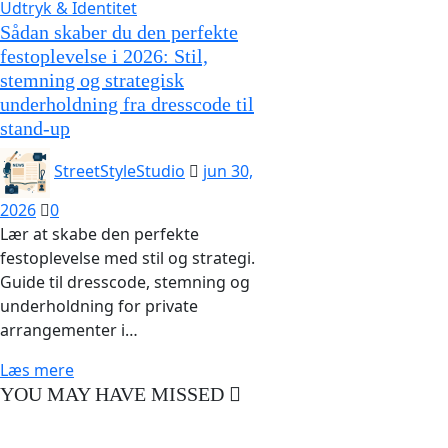
Udtryk & Identitet
Sådan skaber du den perfekte
festoplevelse i 2026: Stil,
stemning og strategisk
underholdning fra dresscode til
stand-up
StreetStyleStudio
jun 30,
2026
0
Lær at skabe den perfekte
festoplevelse med stil og strategi.
Guide til dresscode, stemning og
underholdning for private
arrangementer i…
Læs mere
YOU MAY HAVE MISSED